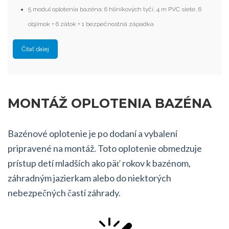
5 modul oplotenia bazéna: 6 hliníkových tyčí, 4 m PVC siete, 6
objímok + 6 zátok + 1 bezpečnostná západka
Čítať ďalej
MONTÁŽ OPLOTENIA BAZÉNA
Bazénové oplotenie je po dodaní a vybalení
pripravené na montáž. Toto oplotenie obmedzuje
prístup detí mladších ako päť rokov k bazénom,
záhradným jazierkam alebo do niektorých
nebezpečných častí záhrady.