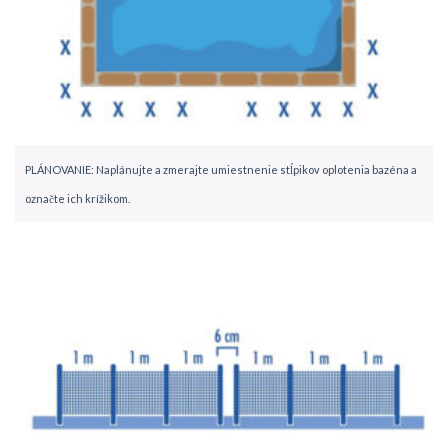
PLÁNOVANIE: Naplánujte a zmerajte umiestnenie stĺpikov oplotenia bazéna a
označte ich krížikom.