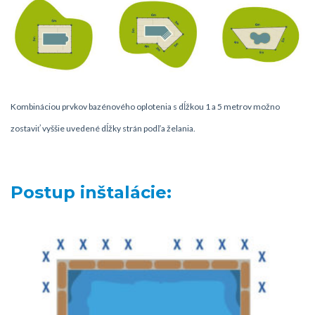
Kombináciou prvkov bazénového oplotenia s dĺžkou 1 a 5 metrov možno
zostaviť vyššie uvedené dĺžky strán podľa želania.
Postup inštalácie: