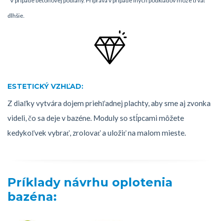
*V prípade betónovej podlahy. Príprava v prípade iných podkladov môže trvať
dlhšie.
ESTETICKÝ VZHĽAD:
Z diaľky vytvára dojem priehľadnej plachty, aby sme aj zvonka
videli, čo sa deje v bazéne. Moduly so stĺpcami môžete
kedykoľvek vybrať, zrolovať a uložiť na malom mieste.
Príklady návrhu oplotenia
bazéna: