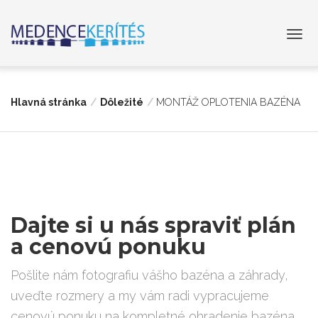
Hlavná stránka
Dôležité
MONTÁŽ OPLOTENIA BAZÉNA
Dajte si u nás spraviť plán
a cenovú ponuku
Pošlite nám fotografiu vášho bazéna a záhrady,
uveďte rozmery a my vám radi vypracujeme
cenovú ponuku na kompletné ohradenie bazéna.