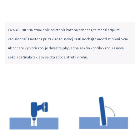
OZNAČENIE: Na označenie oplotenia bazéna ponechajte medzi stĺpikmi
vzdialenosť 1 meter a pri zakladaní novej časti nechajte medzi stĺpikmi 6 cm.
Ak chcete vytvoriť roh, je dôležité, aby jedna sekcia končila v rohu a nová
sekcia začínala tak, aby sa oba stĺpce stretli v rohu.