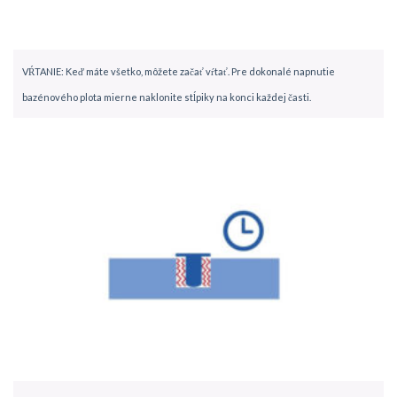
VŔTANIE: Keď máte všetko, môžete začať vŕtať. Pre dokonalé napnutie
bazénového plota mierne naklonite stĺpiky na konci každej časti.