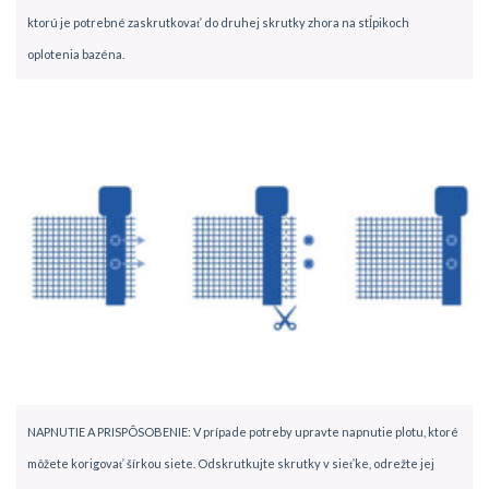
ktorú je potrebné zaskrutkovať do druhej skrutky zhora na stĺpikoch
oplotenia bazéna.
NAPNUTIE A PRISPÔSOBENIE: V prípade potreby upravte napnutie plotu, ktoré
môžete korigovať šírkou siete. Odskrutkujte skrutky v sieťke, odrežte jej