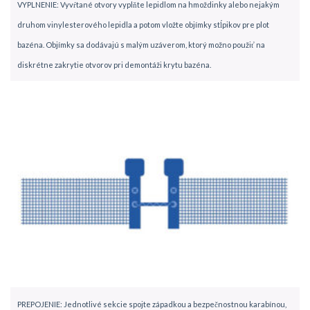
VYPLNENIE: Vyvŕtané otvory vyplňte lepidlom na hmoždinky alebo nejakým
druhom vinylesterového lepidla a potom vložte objímky stĺpikov pre plot
bazéna. Objímky sa dodávajú s malým uzáverom, ktorý možno použiť na
diskrétne zakrytie otvorov pri demontáži krytu bazéna.
PREPOJENIE: Jednotlivé sekcie spojte západkou a bezpečnostnou karabínou,