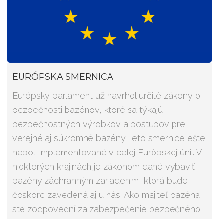
EURÓPSKA SMERNICA
Európsky parlament už navrhol určité zákony o
bezpečnosti bazénov, ktoré sa týkajú
bezpečnostných výrobkov a postupov pre
verejné aj súkromné bazényTieto smernice ešte
neboli implementované v celej Európskej únii. V
niektorých krajinách je zákonom dané vybaviť
bazény záchranným zariadením, ktorá bude
čoskoro zavedená aj u nás. Ako majiteľ bazéna
ste zodpovední za zabezpečenie bezpečného