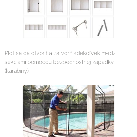
Plot sa dá otvoriť a zatvoriť kdekoľvek medzi
sekciami pomocou bezpečnostnej západky
(karabíny).