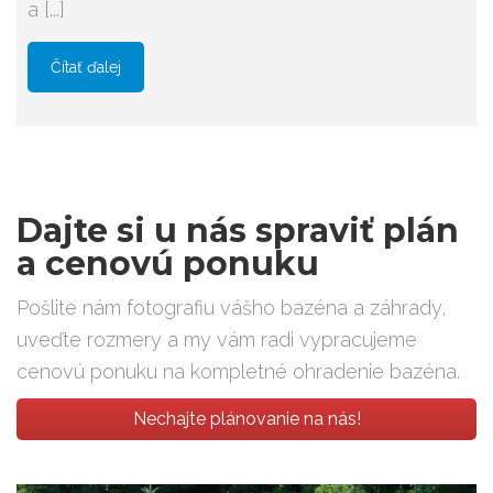
a [...]
Čítať ďalej
Dajte si u nás spraviť plán
a cenovú ponuku
Pošlite nám fotografiu vášho bazéna a záhrady,
uveďte rozmery a my vám radi vypracujeme
cenovú ponuku na kompletné ohradenie bazéna.
Nechajte plánovanie na nás!