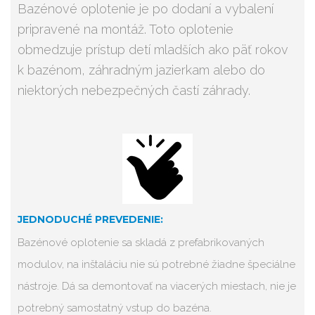
Bazénové oplotenie je po dodaní a vybalení
pripravené na montáž. Toto oplotenie
obmedzuje prístup detí mladších ako päť rokov
k bazénom, záhradným jazierkam alebo do
niektorých nebezpečných častí záhrady.
JEDNODUCHÉ PREVEDENIE:
Bazénové oplotenie sa skladá z prefabrikovaných
modulov, na inštaláciu nie sú potrebné žiadne špeciálne
nástroje. Dá sa demontovať na viacerých miestach, nie je
potrebný samostatný vstup do bazéna.