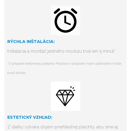
RÝCHLA INŠTALÁCIA:
Inštalácia a montáž jedného modulu trvá len 5 minút*
*V prípade betónovej podlahy. Príprava v prípade iných podkladov môže
trvať dlhšie.
ESTETICKÝ VZHĽAD:
Z diaľky vytvára dojem priehľadnej plachty, aby sme aj